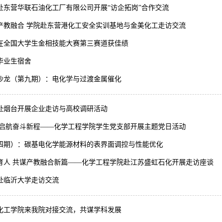
赴东营华联石油化工厂有限公司开展“访企拓岗”合作交流
产教融合 学院赴东营港化工安全实训基地与金美化工走访交流
在全国大学生金相技能大赛第三赛道获佳绩
毕业生宿舍
沙龙（第九期）：电化学与过渡金属催化
赴烟台开展企业走访与高校调研活动
 启航奋斗新程——化学工程学院学生党支部开展主题党日活动
四期）：碳基电化学能源材料的表界面调控与性能优化
育人 共谋产教融合新篇——化学工程学院赴江苏盛虹石化开展走访座谈
赴临沂大学走访交流
化工学院来我院对接交流，共谋学科发展