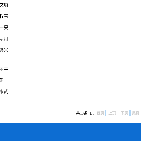
文璐
程雪
一昊
宗月
鑫义
丽平
乐
来武
共13条 1/1
首页
上页
下页
尾页