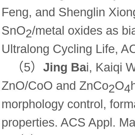
Feng, and Shenglin Xiong
SnO
/metal oxides as bi
2
Ultralong Cycling Life,
（
）
5
Jing Ba
i, Kaiqi 
ZnO/CoO and ZnCo
O
2
4
morphology control, form
properties. ACS Appl. Mat