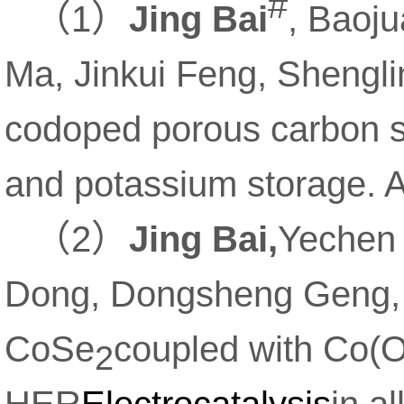
#
（
）
1
Jing Bai
, Baoju
Ma, Jinkui Feng, Shengli
codoped porous carbon s
and potassium storage. A
（
）
2
Jing Bai,
Yechen
Dong, Dongsheng Geng, *
CoSe
coupled with Co(
2
HER
Electrocatalysis
in a