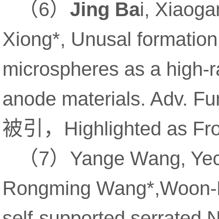
（
）
6
Jing Ba
i, Xiaoga
Xiong*, Unusal formatio
microspheres as a high-rat
anode materials. Adv. Fu
被引，
Highlighted as Fro
（
）
7
Yange Wang, Ye
Rongming Wang*,Woon-Min
self-supported serrated