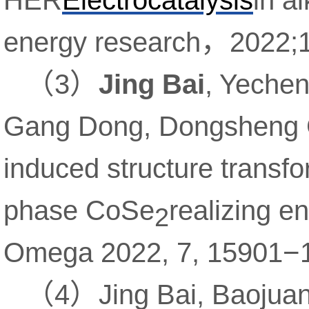
，
energy research
2022;
（
）
3
Jing Bai
, Yeche
Gang Dong, Dongsheng G
induced structure transf
phase CoSe
realizing e
2
−
Omega 2022, 7, 15901
（
）
4
Jing Bai, Baojua