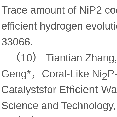
Trace amount of NiP2 c
efficient hydrogen evolu
33066.
（
）
10
Tiantian Zhang
，
Geng*
Coral-Like Ni
P
2
cient Wat
Catalystsfor Ef
ﬁ
Science and Technology,